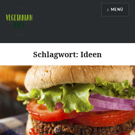
Direkt
MENÜ
zum
Inhalt
Vegetarian Only
Schlagwort:
Ideen