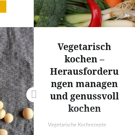
Biodiversität – die…
 besser
, durch
 und
Vegetarisch
entöse
kochen –
kennen
ittel
Herausforderu
be
ngen managen
rotes
, aber
und genussvoll
kochen
em
l
Vegetarische Kochrezepte
n…
gelten im Netz als „in“ und