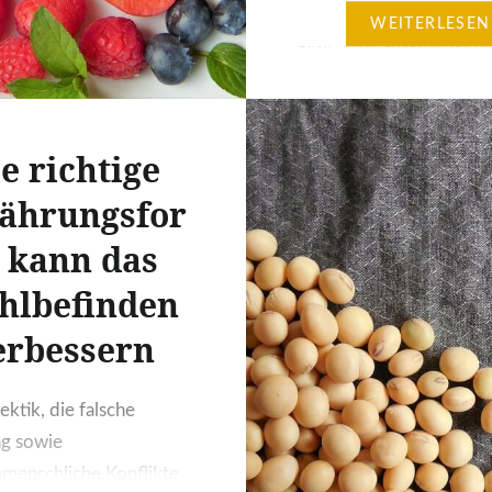
beitragen, dass es ihnen
WEITERLESEN
geht. Eine ausgewogene
gelegentliches Fasten
unterstützte Ernährung
regelmäßige Bewegung
e richtige
ergänzen eine medikam
ährungsfor
Therapie. Rheumatiker 
das: Bestimmte Lebensm
 kann das
können Krankheitsschü
hlbefinden
auslösen. Insbesondere 
Fleisch und Wurstwaren
erbessern
auch Eigelb, Milch und
Milchprodukte mit hoh
ektik, die falsche
Fettanteil sowie Alkoho
ng sowie
befeuern Entzündunge
menschliche Konflikte