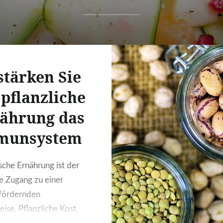
stärken Sie
 pflanzliche
ährung das
munsystem
sche Ernährung ist der
te Zugang zu einer
tsfördernden
ise. Pflanzliche Kost,