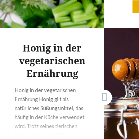
reich an 
Vitamin
Pflanzens
wohltue
Immunsy
Honig in der
zugleich
Raffines
vegetarischen
erfreuen
Ernährung
der Stof
sondern 
unterstü
Honig in der vegetarischen
Herausf
Ernährung Honig gilt als
Balance
natürliches Süßungsmittel, das
häufig in der Küche verwendet
wird. Trotz seines tierischen
Ursprungs sehen viele