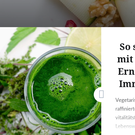
So 
mit
Ern
Im
Vegetari
raffinier
vitalitä
Lebenswe