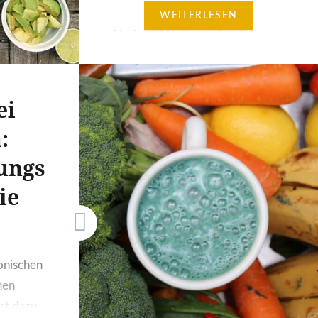
WEITERLESEN
Nachhaltigkeit und Vegetarismus
sind zwei eng miteinander
verbundene Themen, die eine
große Rolle bei der Gestaltung
ei
einer umweltfreundlichen
:
Zukunft spielen. Die bewusste
Entscheidung, sich vegetarisch
ungs
zu ernähren, kann einen
ie
bedeutenden Einfluss auf die
Umwelt haben. Von der
Reduzierung des ökologischen
Fußabdrucks über den Schutz
onischen
der natürlichen Ressourcen bis
hen
hin zur Erhaltung der
st dazu