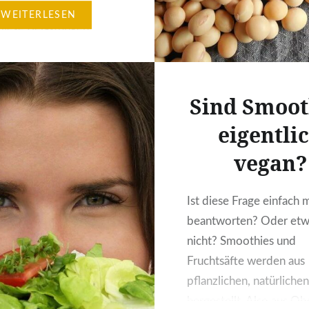
langfristig auf das
WEITERLESEN
iese Belastungen
azu, dass unsere
it sowie unsere
eude in Mitleidenschaft
Sind Smoot
 werden. Insbesondere
eigentli
hmenden alltäglichen
rderungen spielen
vegan?
eine entscheidende
och was ist zu tun, wenn
Ist diese Frage einfach m
stungen immer weiter
beantworten? Oder etw
 und sich diese negativ
nicht? Smoothies und
persönliche…
Fruchtsäfte werden aus
pflanzlichen, natürliche
hergestellt. Also aus Ob