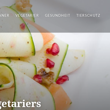
ANER
VEGETARIER
GESUNDHEIT
TIERSCHUTZ
getariers