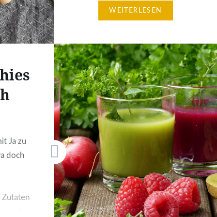
WEITERLESEN
immer mehr Menschen lassen
sich von einem vegetarischen
Lebensstil überzeugen. Aufgrund
der vielen Vorteile einer
vegetarischen Diät kann man
hies
aber auch die vielen
ch
Herausforderungen nicht
vergessen. Wir wollen in diesem
Artikel besonders auf die
Vorzüge einer vegetarischen
it Ja zu
Diät eingehen, dabei aber nicht
a doch
vergessen, dass viele
Herausforderungen auch…
n Zutaten
st und