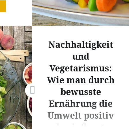
richten
ung
n
sich oft
eichte,
Nachhaltigkeit
fte
 Stelle
und
den
Vegetarismus:
l
Wie man durch
bewusste
Ernährung die
Umwelt positiv
beeinflusst