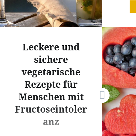
In der W
Mocktail
zu einer 
an Gesc
man den 
Leckere und
Zutaten 
Frische
sichere
aromatis
vegetarische
eine Hau
Rezepte für
nur für 
Geschmac
Menschen mit
sondern 
Fructoseintoler
bieten, 
zu geni
anz