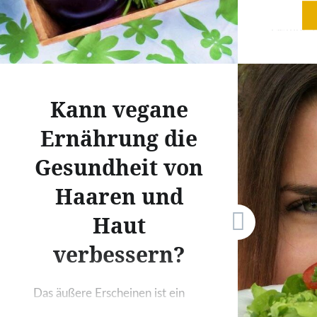
schlagen 
Gerichten zubereiten,…
Gemüt. D
führen d
Gesundhe
Lebensfr
Kann vegane
gezogen
Ernährung die
die zune
Herausfo
Gesundheit von
hierbei 
Haaren und
Rolle. D
die Bela
Haut
zunehmen
verbessern?
auf das 
Das äußere Erscheinen ist ein
erster Anhaltspunkt für die