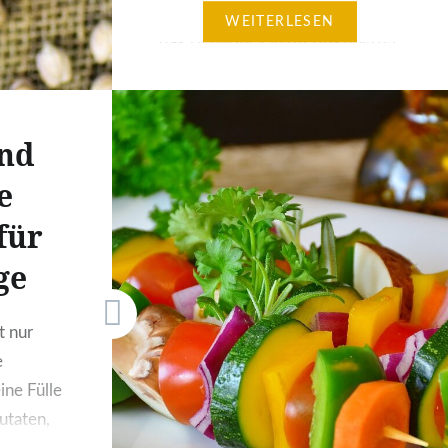
die Gesundheit, die Umwelt und
WEITERLESEN
das Tierwohl. Ein oft diskutierter
Punkt dabei ist die ausreichende
Versorgung mit Proteinen. Doch
keine Sorge: Die Pflanzenwelt
und
bietet zahlreiche proteinreiche
e
Lebensmittel, die eine
ausgewogene Ernährung
für
unterstützen können. Besonders
ge
Nüsse, Samen und
Hülsenfrüchte spielen hier eine
große…
t nur
e
ine Fülle
Zutaten,