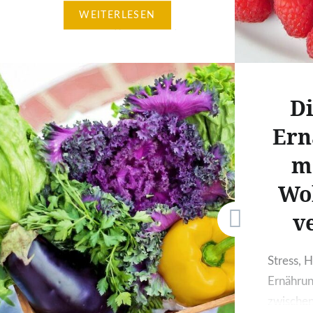
Fructoseintoleranz kann eine
WEITERLESEN
Herausforderung darstellen,
besonders wenn man versucht,
eine ausgewogene und
schmackhafte vegetarische
Di
Ernährung aufrechtzuerhalten.
Es ist nicht ungewöhnlich, dass
Ern
man aufgrund von
m
Fructoseintoleranz-Symptomen
Wo
bestimmte Nahrungsmittel
meidet. Doch das bedeutet
v
nicht, dass man auf Geschmack
und Vielfalt verzichten muss. Mit
Stress, H
ein wenig Wissen und Kreativität
Ernähru
kann man eine Fülle von
zwischen
leckeren vegetarischen