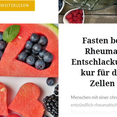
elt der Cocktails und
WEITERLESEN
s öffnen sich die Türen
faszinierenden Vielfalt
hmacksrichtungen, wenn
Blick über die üblichen
Fasten b
hinaus erweitert.
s Gemüse und
Rheuma
che Kräuter spielen hier
Entschlack
ptrolle, indem sie nicht
kur für d
eine spannende
ksvielfalt sorgen,
Zellen
auch die Möglichkeit
bewusster und gesünder
Menschen mit einer chr
eßen….
entzündlich-rheumatisc
Erkrankung können selb