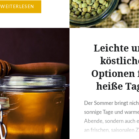
natürlichen Faserstoffen,
WEITERLESEN
en und sekundären
toffen, entfaltet eine
nde Wirkung auf das
stem – und bietet
Leichte 
 geschmackliche
sen, die den Gaumen
köstlich
. Dabei wird nicht nur
Optionen 
fwechsel beflügelt,
auch der Organismus
heiße Ta
tzt, um den täglichen
orderungen mit
Der Sommer bringt nich
…
sonnige Tage und warm
Abende, sondern auch e
an frischen, saisonalen 