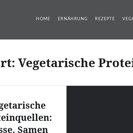
HOME
ERNÄHRUNG
REZEPTE
VEG
rt:
Vegetarische Prote
getarische
teinquellen:
sse, Samen