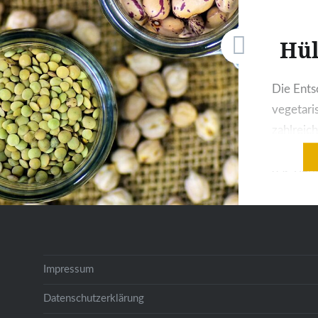
Hül
Die Ents
vegetari
zahlreich
die Gesu
das Tierw
Punkt da
Versorgu
keine So
bietet z
Impressum
Lebensmi
ausgewo
Datenschutzerklärung
unterstü