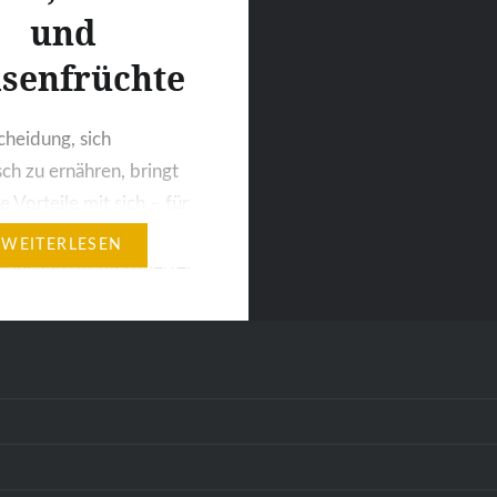
und
senfrüchte
cheidung, sich
sch zu ernähren, bringt
e Vorteile mit sich – für
ndheit, die Umwelt und
WEITERLESEN
ohl. Ein oft diskutierter
bei ist die ausreichende
ng mit Proteinen. Doch
rge: Die Pflanzenwelt
ahlreiche proteinreiche
ttel, die eine
gene Ernährung
tzen können. Besonders