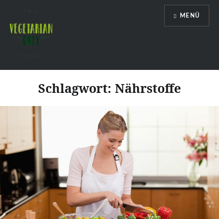
Direkt
MENÜ
zum
Inhalt
Vegetarian Only
Schlagwort:
Nährstoffe