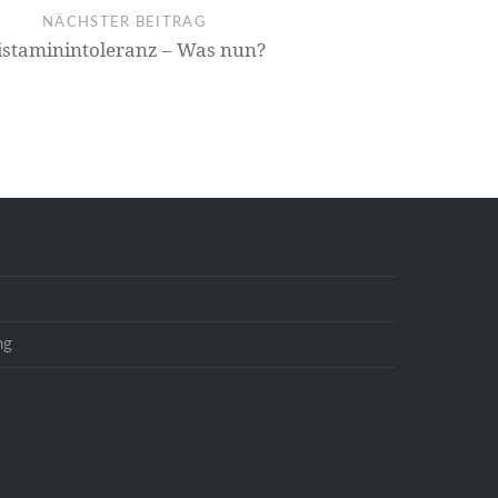
NÄCHSTER BEITRAG
istaminintoleranz – Was nun?
ng