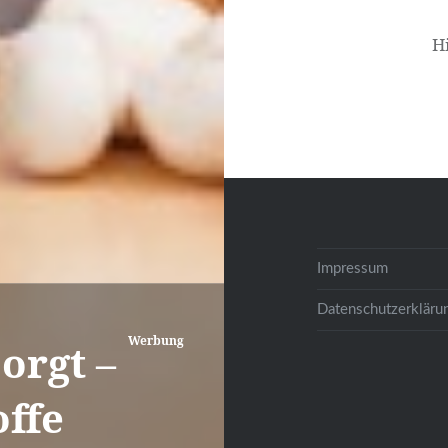
H
Impressum
Datenschutzerkläru
Werbung
orgt –
ffe