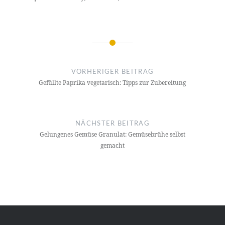
Beitrags-
Navigation
VORHERIGER BEITRAG
Gefüllte Paprika vegetarisch: Tipps zur Zubereitung
NÄCHSTER BEITRAG
Gelungenes Gemüse Granulat: Gemüsebrühe selbst
gemacht