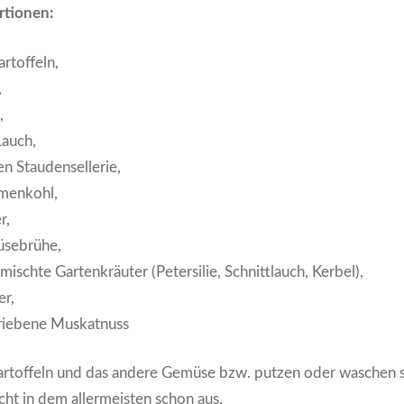
rtionen:
rtoffeln,
,
,
Lauch,
n Staudensellerie,
menkohl,
r,
üsebrühe,
ischte Gartenkräuter (Petersilie, Schnittlauch, Kerbel),
er,
eriebene Muskatnuss
Kartoffeln und das andere Gemüse bzw. putzen oder waschen s
icht in dem allermeisten schon aus.