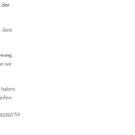
 der
 lässt
hrung
.
nn wir
 haben.
eifen.
ezept
für