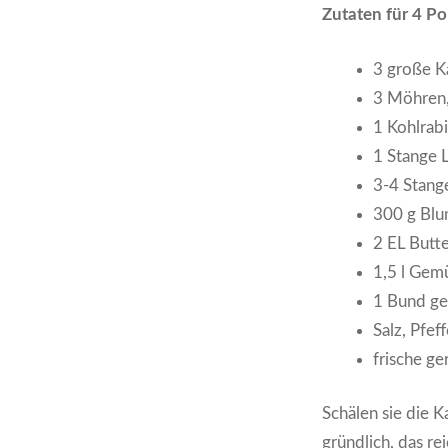
Zutaten für 4 Po
3 große Ka
3 Möhren
1 Kohlrabi
1 Stange 
3-4 Stange
300 g Blu
2 EL Butte
1,5 l Gem
1 Bund gem
Salz, Pfeff
frische g
Schälen sie die 
gründlich, das re