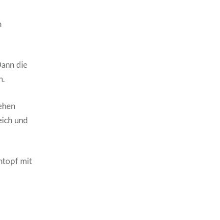
n
Dann die
n.
ehen
eich und
ntopf mit