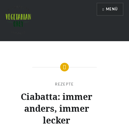
Direkt
MENÜ
zum
Inhalt
Vegetarian Only
REZEPTE
Ciabatta: immer
anders, immer
lecker