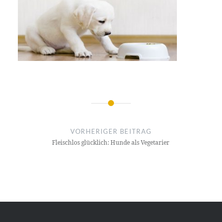
Beitrags-
Navigation
VORHERIGER BEITRAG
Fleischlos glücklich: Hunde als Vegetarier