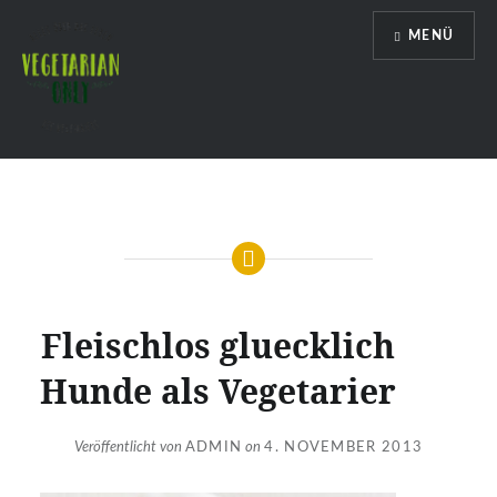
Direkt
MENÜ
zum
Inhalt
Vegetarian Only
Fleischlos gluecklich
Hunde als Vegetarier
Veröffentlicht von
ADMIN
on
4. NOVEMBER 2013