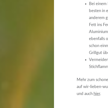
Bei einem 
besten in 
anderem gr
Fett ins F
Aluminium
ebenfalls 
schon einm
Grillgut ü
Vermeiden
Stichflam
Mehr zum schonen
auf wir-lieben-w
und auch
hier
.