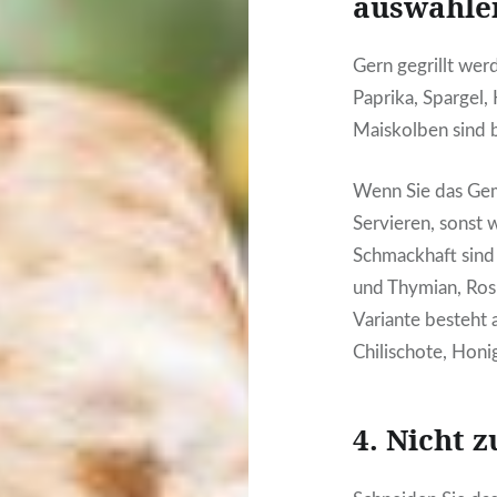
auswähle
Gern gegrillt wer
Paprika, Spargel,
Maiskolben sind b
Wenn Sie das Gemü
Servieren, sonst 
Schmackhaft sind
und Thymian, Rosm
Variante besteht 
Chilischote, Honi
4. Nicht 