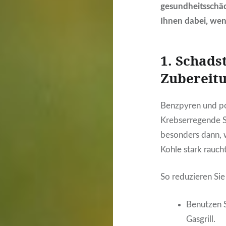
gesundheitsschäd
Ihnen dabei, we
1. Schads
Zubereit
Benzpyren und po
Krebserregende S
besonders dann, w
Kohle stark raucht
So reduzieren Sie
Benutzen S
Gasgrill.