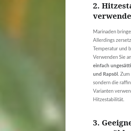
2. Hitzest
verwend
Marinaden bringe
Allerdings zerset
Temperatur und bi
Verwenden Sie am
einfach ungesätt
und Rapsöl
. Zum 
sondern die raffin
Varianten verwen
Hitzestabilität.
3. Geeig