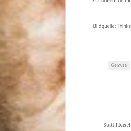
Grillabend rundu
Bildquelle: Think
Gemüse
Beitrags-
Navigation
Statt Fleisc