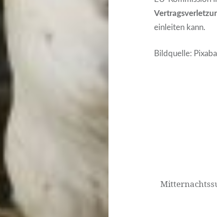
Vertragsverletz
einleiten kann.
Bildquelle: Pixab
Beitrags-
Navigation
Mitternachtss