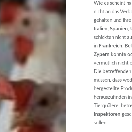
Wie es scheint ha
nicht an das Ver
gehalten und ihre
Italien
,
Spanien
,
schickten nicht a
in
Frankreich
,
Bel
Zypern
konnte od
vermutlich nicht 
Die betreffenden
müssen, dass wede
hergestellte Prod
herauszufinden i
Tierquälerei
betre
Inspektoren
gesc
sollen.