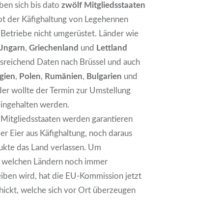
ben sich bis dato
zwölf Mitgliedsstaaten
bot der Käfighaltung von Legehennen
 Betriebe nicht umgerüstet. Länder wie
Ungarn
,
Griechenland
und
Lettland
usreichend Daten nach Brüssel und auch
gien
,
Polen
,
Rumänien
,
Bulgarien
und
er wollte der Termin zur Umstellung
eingehalten werden.
 Mitgliedsstaaten werden garantieren
r Eier aus Käfighaltung, noch daraus
ukte das Land verlassen. Um
n welchen Ländern noch immer
iben wird, hat die EU-Kommission jetzt
hickt, welche sich vor Ort überzeugen