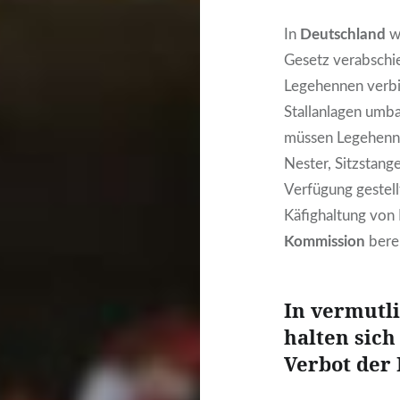
In
Deutschland
w
Gesetz verabschie
Legehennen verbie
Stallanlagen umba
müssen Legehenne
Nester, Sitzstang
Verfügung gestell
Käfighaltung von
Kommission
bere
In vermutl
halten sich
Verbot der