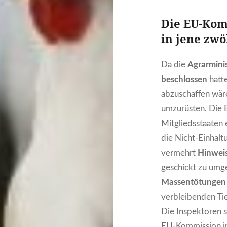
Die EU-Kom
in jene zwö
Da die
Agrarmini
beschlossen
hatt
abzuschaffen wär
umzurüsten. Die E
Mitgliedsstaaten 
die Nicht-Einhal
vermehrt
Hinwei
geschickt zu umge
Massentötunge
verbleibenden Tie
Die Inspektoren 
EU-Kommission im