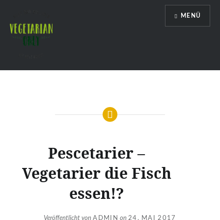
Direkt
MENÜ
zum
Inhalt
Vegetarian Only
Pescetarier –
Vegetarier die Fisch
essen!?
Veröffentlicht von
ADMIN
on
24. MAI 2017