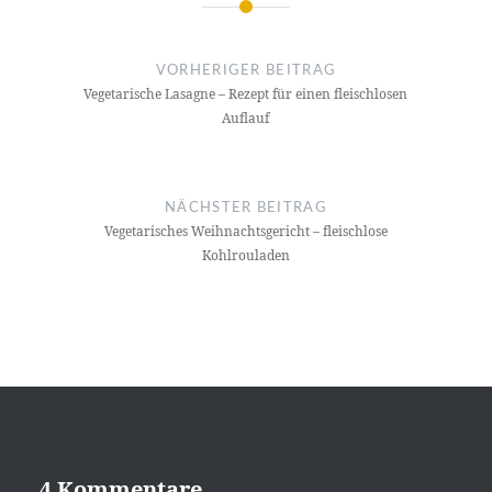
Beitrags-
Navigation
VORHERIGER BEITRAG
Vegetarische Lasagne – Rezept für einen fleischlosen
Auflauf
NÄCHSTER BEITRAG
Vegetarisches Weihnachtsgericht – fleischlose
Kohlrouladen
4 Kommentare