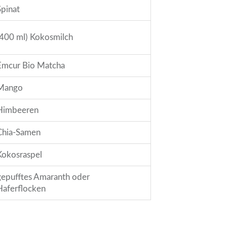
Spinat
(400 ml) Kokosmilch
Emcur Bio Matcha
Mango
Himbeeren
Chia-Samen
Kokosraspel
gepufftes Amaranth oder
Haferflocken