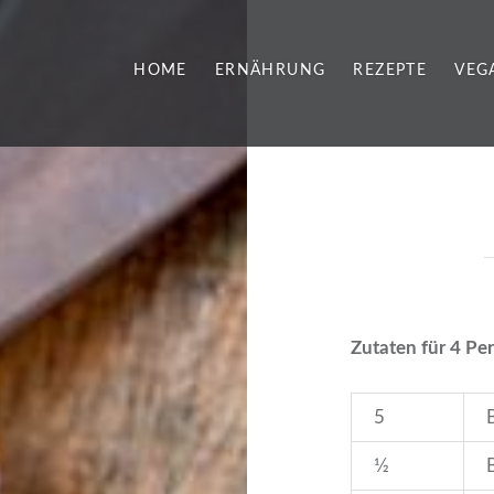
HOME
ERNÄHRUNG
REZEPTE
VEG
Zutaten für 4 Pe
5
1⁄2