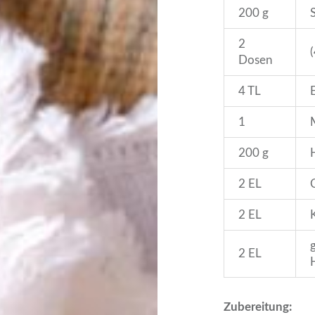
200 g
2
Dosen
4 TL
1
200 g
2 EL
2 EL
2 EL
Zubereitung: