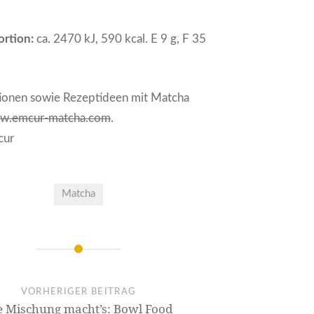
ortion:
ca. 2470 kJ, 590 kcal. E 9 g, F 35
ionen sowie Rezeptideen mit Matcha
w.emcur-matcha.com
.
cur
Matcha
VORHERIGER BEITRAG
e Mischung macht’s: Bowl Food