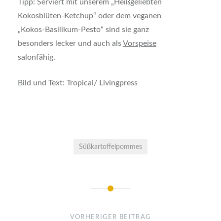
Tipp: Serviert mit unserem „Heißgeliebten
Kokosblüten-Ketchup“ oder dem veganen
„Kokos-Basilikum-Pesto“ sind sie ganz
besonders lecker und auch als
Vorspeise
salonfähig.
Bild und Text: Tropicai/ Livingpress
Süßkartoffelpommes
Beitrags-
Navigation
VORHERIGER BEITRAG