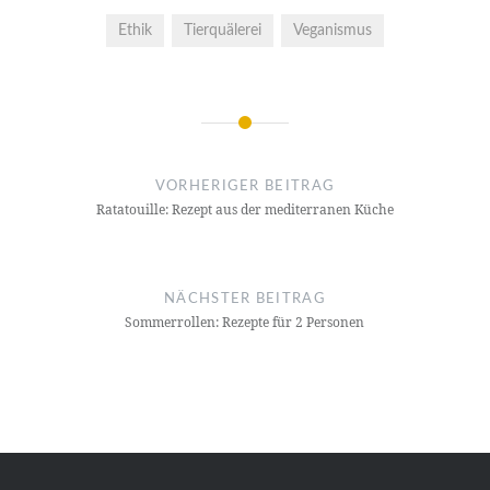
Ethik
Tierquälerei
Veganismus
Beitrags-
Navigation
VORHERIGER BEITRAG
Ratatouille: Rezept aus der mediterranen Küche
NÄCHSTER BEITRAG
Sommerrollen: Rezepte für 2 Personen