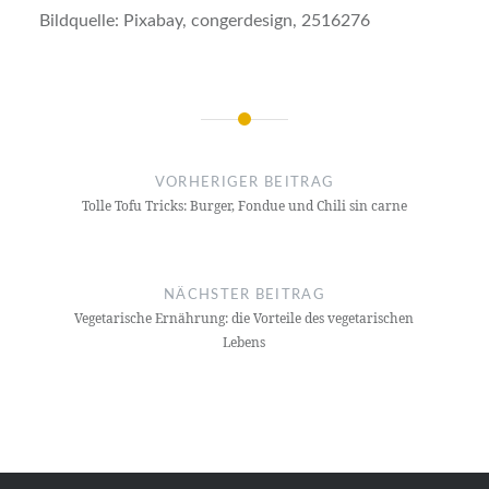
Bildquelle: Pixabay, congerdesign, 2516276
Beitrags-
Navigation
VORHERIGER BEITRAG
Tolle Tofu Tricks: Burger, Fondue und Chili sin carne
NÄCHSTER BEITRAG
Vegetarische Ernährung: die Vorteile des vegetarischen
Lebens