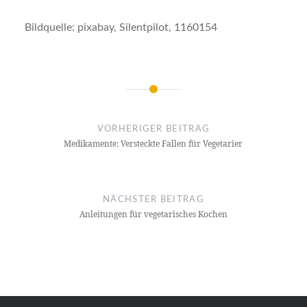
Bildquelle: pixabay, Silentpilot, 1160154
Beitrags-
Navigation
VORHERIGER BEITRAG
Medikamente: Versteckte Fallen für Vegetarier
NÄCHSTER BEITRAG
Anleitungen für vegetarisches Kochen