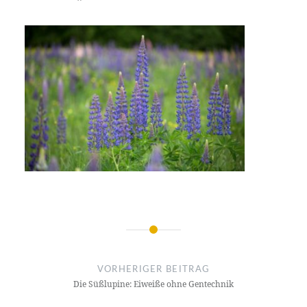
Beitrags-
Navigation
VORHERIGER BEITRAG
Die Süßlupine: Eiweiße ohne Gentechnik