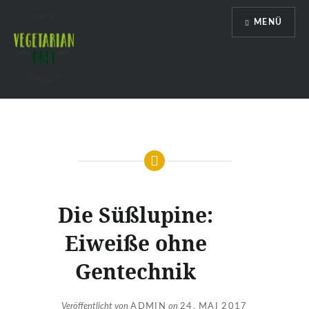
Direkt
MENÜ
zum
Inhalt
Vegetarian Only
Die Süßlupine:
Eiweiße ohne
Gentechnik
Veröffentlicht von
ADMIN
on
24. MAI 2017