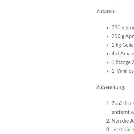
Zutaten:
750 g
grü
250 g Apr
1 kg Gelie
4 cl Amar
1 Stange 
1 Vanille
Zubereitung:
Zunächst 
entfernt 
Nun die
A
Jetzt die