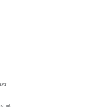
satz
nd mit