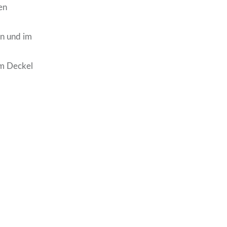
en
en und im
em Deckel