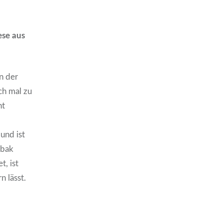
ese aus
n der
ch mal zu
ht
n
und ist
abak
, ist
n lässt.