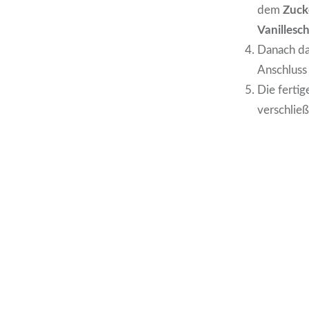
dem
Zuck
Vanillesc
Danach d
Anschluss
Die fertig
verschließ
Beitrags-
Navigation