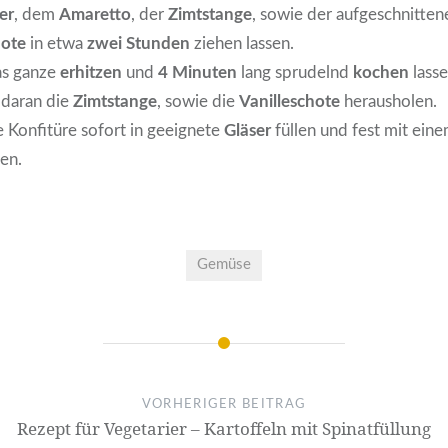
er
, dem
Amaretto
, der
Zimtstange
, sowie der aufgeschnitten
hote
in etwa
zwei Stunden
ziehen lassen.
as ganze
erhitzen
und
4 Minuten
lang sprudelnd
kochen
lass
 daran die
Zimtstange
, sowie die
Vanilleschote
herausholen.
e Konfitüre sofort in geeignete
Gläser
füllen und fest mit ein
en.
Gemüse
VORHERIGER BEITRAG
Rezept für Vegetarier – Kartoffeln mit Spinatfüllung