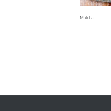
Matcha
Beitrags-
Navigation