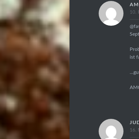
AM
10. 
@fas
Sep
Prob
ist 
…gu
AM
JU
16.