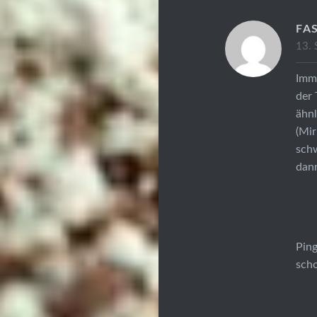
FA
13.
Imme
der 
ähn
(Mir
schw
dann
Pin
scho