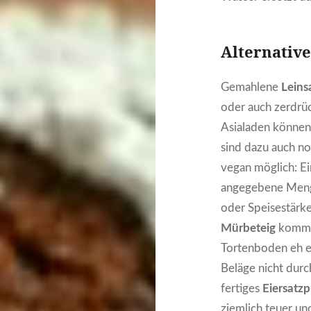
Alternative
Gemahlene
Lein
oder auch zerdrü
Asialaden können 
sind dazu auch n
vegan möglich: Ei
angegebene Menge
oder Speisestärke
Mürbeteig
kommt e
Tortenboden eh eh
Beläge nicht durc
fertiges
Eiersatzp
ziemlich teuer un