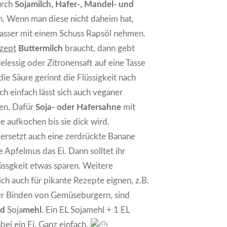
durch
Sojamilch, Hafer-, Mandel- und
n. Wenn man diese nicht daheim hat,
sser mit einem Schuss Rapsöl nehmen.
zept
Buttermilch
braucht, dann gebt
elessig oder Zitronensaft auf eine Tasse
die Säure gerinnt die Flüssigkeit nach
ch einfach lässt sich auch veganer
len. Dafür
Soja- oder Hafersahne
mit
e aufkochen bis sie dick wird.
ersetzt auch eine zerdrückte Banane
e Apfelmus das Ei. Dann solltet ihr
üssgkeit etwas sparen. Weitere
ich auch für pikante Rezepte eignen, z.B.
r Binden von Gemüseburgern, sind
nd
Soja
mehl
. Ein EL Sojamehl + 1 EL
bei ein Ei. Ganz einfach.