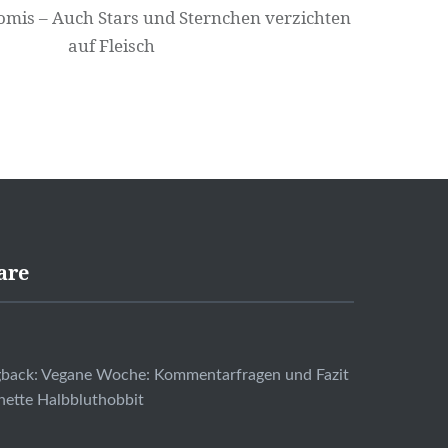
omis – Auch Stars und Sternchen verzichten
auf Fleisch
are
gback: Vegane Woche: Kommentarfragen und Fazit
nette Halbbluthobbit