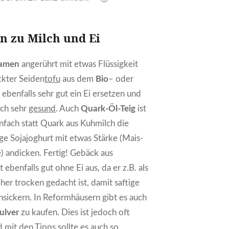
n zu Milch und Ei
samen
angerührt mit etwas Flüssigkeit
ckter Seiden
tofu
aus dem
Bio
– oder
ebenfalls sehr gut ein Ei ersetzen und
och sehr
gesund
. Auch
Quark-Öl-Teig
ist
nfach statt Quark aus Kuhmilch die
 Sojajoghurt mit etwas Stärke (Mais-
) andicken. Fertig! Gebäck aus
benfalls gut ohne Ei aus, da er z.B. als
er trocken gedacht ist, damit saftige
hsickern. In Reformhäusern gibt es auch
ulver
zu kaufen. Dies ist jedoch oft
d mit den Tipps sollte es auch so