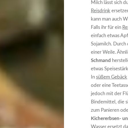
Milch lässt sich 
Reisdrink
ersetze
kann man auch Wa
Falls ihr für ein
Re
einfach etwas Apf
Sojamilch. Durch 
einer Weile. Ähnli
Schmand
herstel
etwas Speisestärk
In
süßem Gebäck
oder eine Teetass
jedoch mit der Fl
Bindemittel, die s
zum Panieren ode
Kichererbsen- u
Wasser ersetzt da