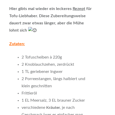
Hier gibts mal wieder ein leckeres
Rezept
für
Tofu-Liebhaber. Diese Zubereitungsweise
dauert zwar etwas länger, aber die Mühe
lohnt sich
Zutaten:
2 Tofuscheiben à 220g
2 Knoblauchzehen, zerdrückt
1 TL geriebener Ingwer
2 Porreestangen, längs halbiert und
klein geschnitten
Frittieröl
1 EL Meersalz, 3 EL brauner Zucker
verschiedene
Kräuter
, je nach
Geschmack (wer es einfacher mag