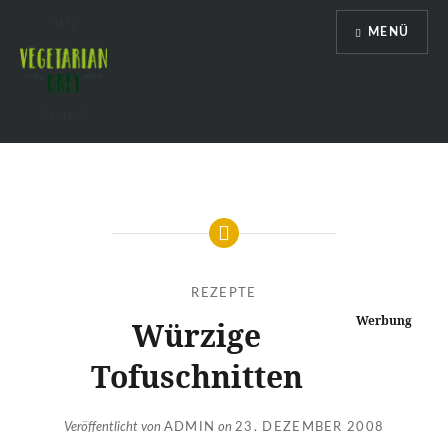
Direkt
MENÜ
zum
Inhalt
Vegetarian Only
REZEPTE
Werbung
Würzige
Tofuschnitten
Veröffentlicht von
ADMIN
on
23. DEZEMBER 2008