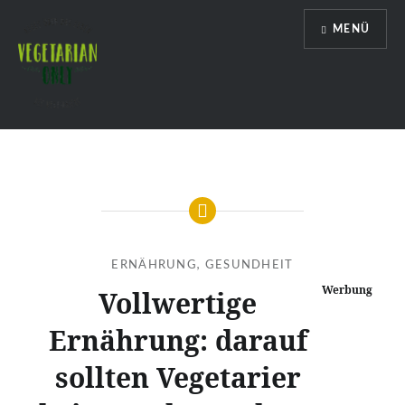
Direkt
MENÜ
zum
Inhalt
Vegetarian Only
ERNÄHRUNG
,
GESUNDHEIT
Werbung
Vollwertige
Ernährung: darauf
sollten Vegetarier