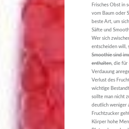
Frisches Obst in s
vom Baum oder Str
beste Art, um sic
Säfte und Smooth
Wer sich zwische
entscheiden will,
Smoothie sind imm
enthalten
, die fü
Verdauung anrege
Verlust des Fruch
wichtige Bestandt
sollte man nicht 
deutlich weniger 
Fruchtzucker geht
Körper hohe Meng