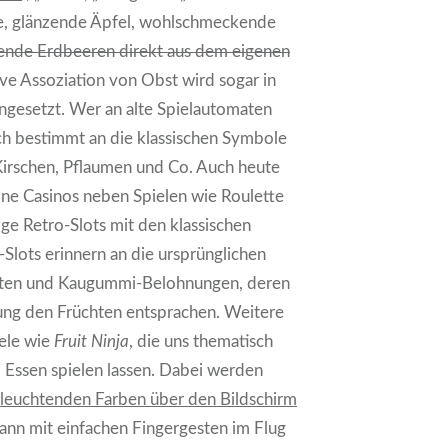
e, glänzende Äpfel, wohlschmeckende
ende Erdbeeren direkt aus dem eigenen
ive Assoziation von Obst wird sogar in
ingesetzt. Wer an alte Spielautomaten
ich bestimmt an die klassischen Symbole
Kirschen, Pflaumen und Co. Auch heute
ine Casinos neben Spielen wie Roulette
ige Retro-Slots mit den klassischen
-Slots erinnern an die ursprünglichen
iten und Kaugummi-Belohnungen, deren
ng den Früchten entsprachen. Weitere
iele wie
Fruit Ninja
, die uns thematisch
 Essen spielen lassen. Dabei werden
n leuchtenden Farben über den Bildschirm
dann mit einfachen Fingergesten im Flug