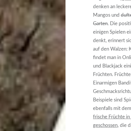
denken an lecker
Mangos und
duft
Garten
. Die posit
einigen Spielen e
denkt, erinnert s
auf den Walzen: 
findet man in Onl
und Blackjack ein
Früchten. Früchte
Einarmigen Band
Geschmacksrichtu
Beispiele sind Sp
ebenfalls mit dem
frische Früchte i
geschossen
, die 