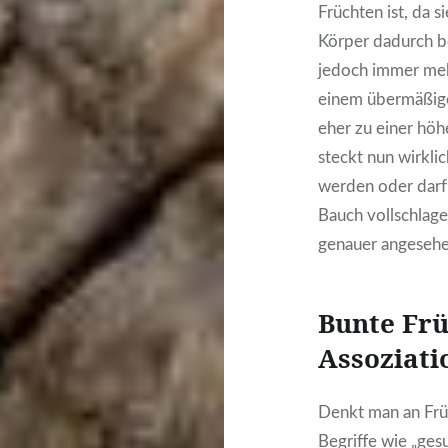
Früchten ist, da s
Körper dadurch be
jedoch immer meh
einem übermäßig
eher zu einer hö
steckt nun wirklic
werden oder darf
Bauch vollschlage
genauer angesehe
Bunte Frü
Assoziati
Denkt man an Frü
Begriffe wie „
ges