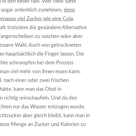
 in den Keller fällt. Wer viele Säfte
t sogar ordentlich zunehmen,
denn
enauso viel Zucker wie eine Cola
.
 Saft trotzdem die gesündere Alternative
rangenscheiben zu naschen wäre aber
essere Wahl. Auch von getrockneten
an hauptsächlich die Finger lassen. Die
chte schrumpfen bei dem Prozess
man viel mehr von ihnen essen kann.
 nach einer oder zwei frischen
hätte, kann man das Obst in
 richtig reinschaufeln. Und da den
chten nur das Wasser entzogen wurde,
htzucker aber gleich bleibt, kann man in
ganze Menge an Zucker und Kalorien zu