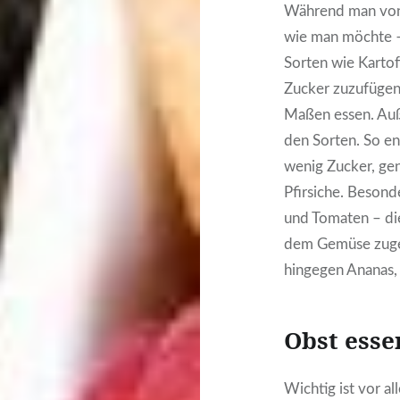
Während man von 
wie man möchte – 
Sorten wie Kartof
Zucker zuzufügen
Maßen essen. Auß
den Sorten. So en
wenig Zucker, ge
Pfirsiche. Beson
und Tomaten – die
dem Gemüse zugeo
hingegen Ananas,
Obst esse
Wichtig ist vor a