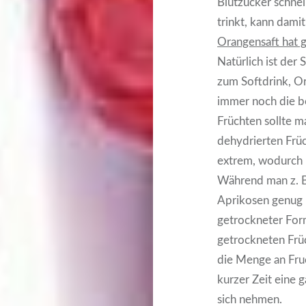
Blutzucker schnell
trinkt, kann dami
Orangensaft hat g
Natürlich ist der
zum Softdrink, O
immer noch die b
Früchten sollte m
dehydrierten Frü
extrem, wodurch 
Während man z. B.
Aprikosen genug 
getrockneter Form
getrockneten Frü
die Menge an Fruc
kurzer Zeit eine 
sich nehmen.