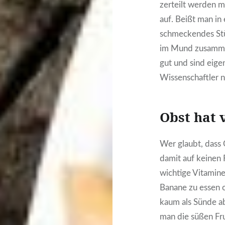
zerteilt werden m
auf. Beißt man in
schmeckendes Stü
im Mund zusamme
gut und sind eigen
Wissenschaftler n
Obst hat 
Wer glaubt, dass 
damit auf keinen F
wichtige Vitamine
Banane zu essen o
kaum als Sünde a
man die süßen Fru