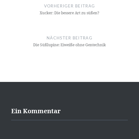
Navigation
VORHERIGER BEITRAG
Xucker: Die bessere Art zu süßen?
NÄCHSTER BEITRAG
Die Süßlupine: Eiweiße ohne Gentechnik
Ein Kommentar